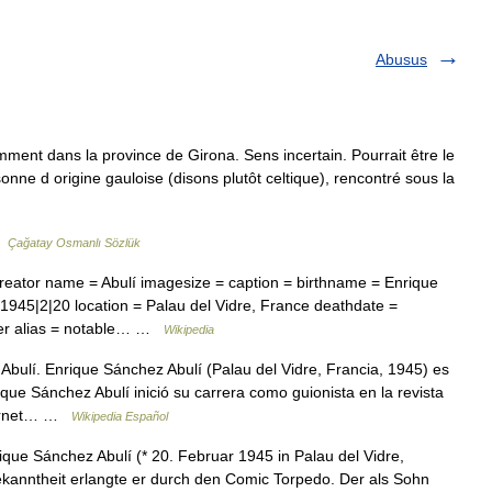
Abusus
ent dans la province de Girona. Sens incertain. Pourrait être le
onne d origine gauloise (disons plutôt celtique), rencontré sous la
 …
Çağatay Osmanlı Sözlük
eator name = Abulí imagesize = caption = birthname = Enrique
|1945|2|20 location = Palau del Vidre, France deathdate =
iter alias = notable… …
Wikipedia
ulí. Enrique Sánchez Abulí (Palau del Vidre, Francia, 1945) es
que Sánchez Abulí inició su carrera como guionista en la revista
 Bernet… …
Wikipedia Español
ue Sánchez Abulí (* 20. Februar 1945 in Palau del Vidre,
ekanntheit erlangte er durch den Comic Torpedo. Der als Sohn