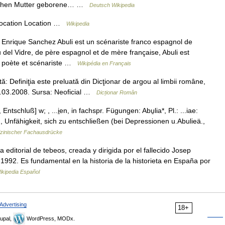
sischen Mutter geborene… …
Deutsch Wikipedia
 Location Location …
Wikipedia
 Enrique Sanchez Abuli est un scénariste franco espagnol de
 del Vidre, de père espagnol et de mère française, Abuli est
r, poète et scénariste …
Wikipédia en Français
tă: Definiţia este preluată din Dicţionar de argou al limbii române,
31.03.2008. Sursa: Neoficial …
Dicționar Român
 Entschluß] w; , ...i̱en, in fachspr. Fügungen: Abu̱lia*, Pl.: ...iae:
Unfähigkeit, sich zu entschließen (bei Depressionen u.Abulieä.,
zinischer Fachausdrücke
a editorial de tebeos, creada y dirigida por el fallecido Josep
1992. Es fundamental en la historia de la historieta en España por
ikipedia Español
Advertising
18+
upal,
WordPress, MODx.