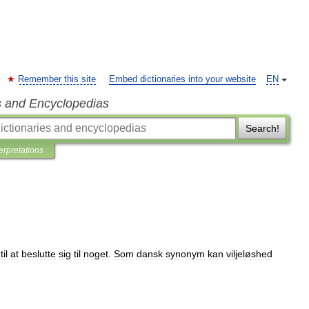
Remember this site
Embed dictionaries into your website
EN
s and Encyclopedias
Search!
terpretations
til
at
beslutte
sig
til
noget
.
Som
dansk
synonym
kan
viljeløshed