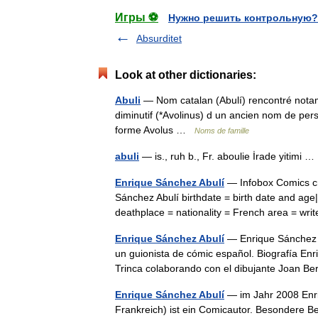
Игры ⚽
Нужно решить контрольную?
Absurditet
Look at other dictionaries:
Abuli
— Nom catalan (Abulí) rencontré notamm
diminutif (*Avolinus) d un ancien nom de pers
forme Avolus …
Noms de famille
abuli
— is., ruh b., Fr. aboulie İrade yitimi
Enrique Sánchez Abulí
— Infobox Comics cr
Sánchez Abulí birthdate = birth date and age
deathplace = nationality = French area = wr
Enrique Sánchez Abulí
— Enrique Sánchez Ab
un guionista de cómic español. Biografía Enri
Trinca colaborando con el dibujante Joan
Enrique Sánchez Abulí
— im Jahr 2008 Enriq
Frankreich) ist ein Comicautor. Besondere B