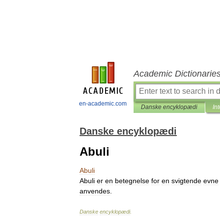
Academic Dictionarie
en-academic.com
Danske encyklopædi
In
Danske encyklopædi
Abuli
Abuli
Abuli
er
en
betegnelse
for
en
svigtende
evne
anvendes
.
Danske
encyklopædi
.