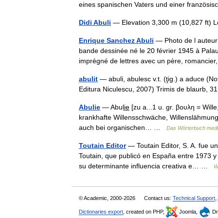
eines spanischen Vaters und einer franzö
Didi Abuli
— Elevation 3,300 m (10,827 ft)
Enrique Sanchez Abuli
— Photo de l auteur
bande dessinée né le 20 février 1945 à Palau
imprégné de lettres avec un père, romancie
abulit
— abuli, abulesc v.t. (ţig.) a aduce (No
Editura Niculescu, 2007) Trimis de blaurb, 
Abulie
— Abuli̲e̲ [zu a...1 u. gr. βουλη = Wille,
krankhafte Willensschwäche, Willenslähmung, 
auch bei organischen… …
Das Wörterbuch medi
Toutain Editor
— Toutain Editor, S. A. fue un
Toutain, que publicó en España entre 1973 y 
su determinante influencia creativa e… …
W
© Academic, 2000-2026
Contact us:
Technical Support
,
Dictionaries export
, created on PHP,
Joomla,
Dr